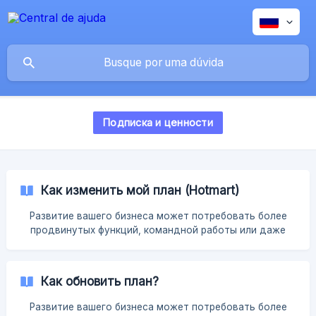
Подписка и ценности
Как изменить мой план (Hotmart)
Развитие вашего бизнеса может потребовать более
продвинутых функций, командной работы или даже
более практичной поддержки. Кстати, мы благодарны
за то, что являемся частью вашего роста. Как
обновить свой план? Если ваш план связан с Hotmart,
Как обновить план?
необходимо связаться с нашей командой, чтобы мы
могли отправить вам электронное письмо с этой
Развитие вашего бизнеса может потребовать более
опцией. Подтвердив данные, ваш план будет