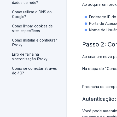
dados de rede?
Ao adquirir um prox
Como utilizar o DNS do
Google?
Endereço IP do 
Porta de Acess
Como limpar cookies de
Nome de Usuári
sites específicos
Como instalar e configurar
Passo 2: Co
iProxy
Erro de falha na
Ao criar um novo pe
sincronização iProxy
Como se conectar através
Na etapa de "Conexã
do 4G?
Preencha os campos
Autenticação:
Você pode autentic
um nome de usuário