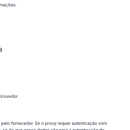
rmações:
a
provedor.
o pelo fornecedor. Se o proxy requer autenticação com
-se de que esses dados são para a autenticação do