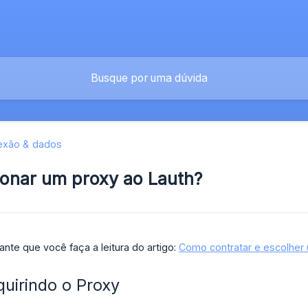
exão & dados
onar um proxy ao Lauth?
sante que você faça a leitura do artigo:
Como contratar e escolher
quirindo o Proxy