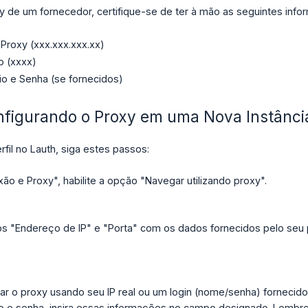
y de um fornecedor, certifique-se de ter à mão as seguintes info
Proxy (xxx.xxx.xxx.xx)
o (xxxx)
o e Senha (se fornecidos)
nfigurando o Proxy em uma Nova Instânci
rfil no Lauth, siga estes passos:
o e Proxy", habilite a opção "Navegar utilizando proxy".
 "Endereço de IP" e "Porta" com os dados fornecidos pelo seu 
ar o proxy usando seu IP real ou um login (nome/senha) fornecid
 e senha, insira essas informações no campo designado. Lembre