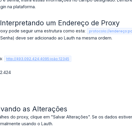
ogin na plataforma.
 Interpretando um Endereço de Proxy
oxy pode seguir uma estrutura como esta:
protocolo://endereço:p
, Senha) deve ser adicionado ao Lauth na mesma ordem.
a:
http://493.092.424:4095:joão:12345
92.424
lvando as Alterações
alhes do proxy, clique em "Salvar Alterações". Se os dados estive
rmalmente usando o Lauth.